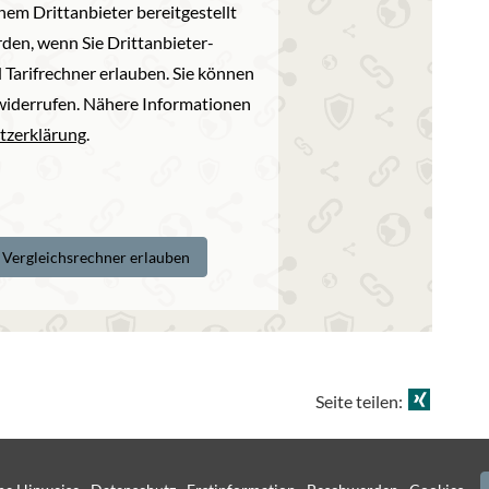
nem Drittanbieter bereitgestellt
den, wenn Sie Drittanbieter-
 Tarifrechner erlauben. Sie können
t widerrufen. Nähere Informationen
tzerklärung
.
d Vergleichsrechner erlauben
Seite teilen:
·
·
·
·