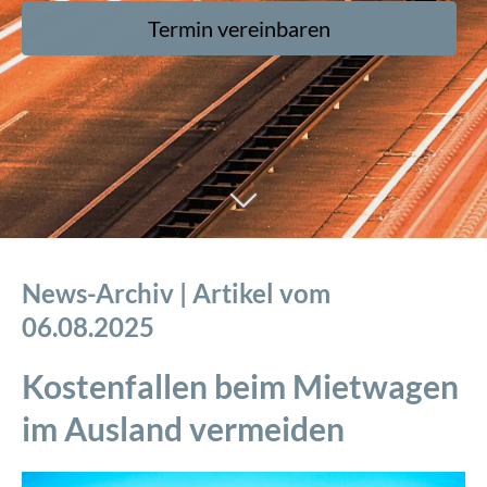
Termin ver­ein­baren
Termin ver­ein­baren
Termin ver­ein­baren
Termin ver­ein­baren
News-Archiv | Artikel vom
06.08.2025
Kostenfallen beim Mietwagen
im Ausland vermeiden